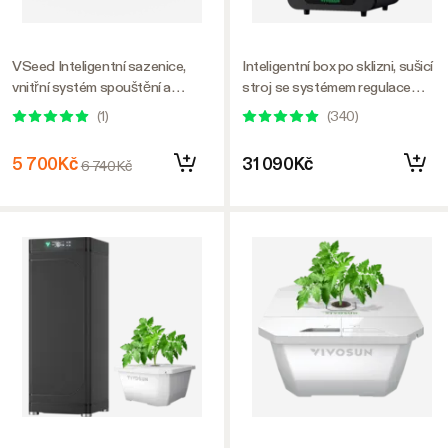
VSeed Inteligentní sazenice,
Inteligentní box po sklizni, sušicí
vnitřní systém spouštění a
stroj se systémem regulace
klonování semen se
teploty vlhkosti
(
1
)
(
340
)
zavlažováním odlivu a toku
5 700Kč
31 090Kč
6 740Kč