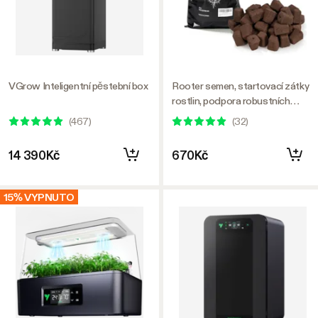
VGrow Inteligentní pěstební box
Rooter semen, startovací zátky
rostlin, podpora robustních
kořenů pro sazenice a řízky, 40
(
467
)
(
32
)
kostek, určeno pro VSeed
Chytré boxy a startovací
14 390Kč
670Kč
zásobníky na osivo
15% VYPNUTO