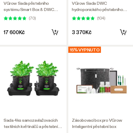
VGrow Sada pěstebního
VGrow Sada DWC
systému Smart Box & DWC
hydroponického pěstebního
Hydroponics, inteligentní vnitřní
systému pro VGrow Smart
(
70
)
(
104
)
zahradnictví s automatizovaným
Grow Box, 4galonová
pěstováním rostlin
hlubokovodní kultura se
17 600Kč
3 370Kč
vzduchovými kameny a rychlými
kořeními, není kompatibilní s
E42A+
15% VYPNUTO
Sada 4ks samozavlažovacích
Zásobovací box pro VGrow
textilních květináčů a pěstebních
Inteligentní pěstební box
sáčků, systém automatického